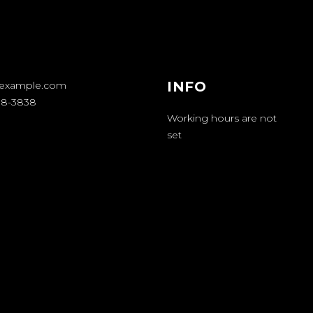
INFO
example.com
08-3838
Working hours are not
set